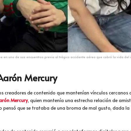
ee en uno de sus encuentros previo al trágico accidente aéreo que cobró la vida del
 Aarón Mercury
os creadores de contenido que mantenían vínculos cercanos co
arón Mercury
, quien mantenía una estrecha relación de amis
eso pensó que se trataba de una broma de mal gusto, dada la
reador de contenido recurrió a sus plataformas digitales para 