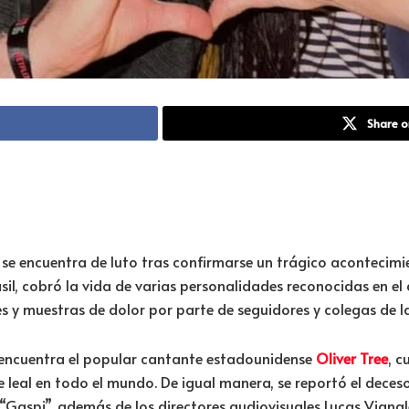
Share o
se encuentra de luto tras confirmarse un trágico acontecimi
asil, cobró la vida de varias personalidades reconocidas en e
 y muestras de dolor por parte de seguidores y colegas de la 
se encuentra el popular cantante estadounidense
Oliver Tree
, c
eal en todo el mundo. De igual manera, se reportó el deces
aspi”, además de los directores audiovisuales Lucas Vignale 