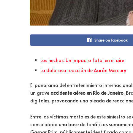
Share on Facebook
Los hechos: Un impacto fatal en el aire
La dolorosa reacción de Aarón Mercury
El panorama del entretenimiento internacional 
un grave
accidente aéreo en Río de Janeiro
, Br
digitales, provocando una oleada de reacciones
Entre las víctimas mortales de este siniestro 
consolidado una base de fanáticos sumamente l
Gaspar Prim, públicamente identificado como “G