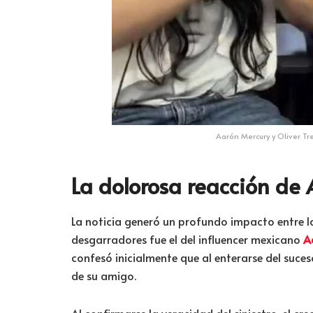
Aarón Mercury y Oliver Tr
La dolorosa reacción de
La noticia generó un profundo impacto entre l
desgarradores fue el del influencer mexicano
A
confesó inicialmente que al enterarse del suc
de su amigo.
Al confirmarse la veracidad del siniestro, el c