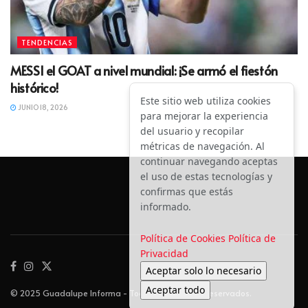
TENDENCIAS
MESSI el GOAT a nivel mundial: ¡Se armó el fiestón
histórico!
Este sitio web utiliza cookies
JUNIO 18, 2026
para mejorar la experiencia
del usuario y recopilar
métricas de navegación. Al
continuar navegando aceptas
el uso de estas tecnologías y
confirmas que estás
informado.
Política de Cookies
Política de
Privacidad
Aceptar solo lo necesario
Aceptar todo
© 2025 Guadalupe Informa - Todos los derechos reservados.