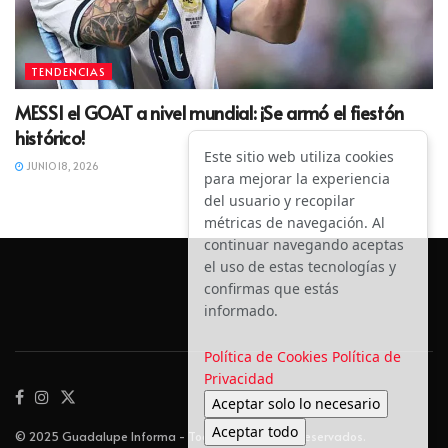
TENDENCIAS
MESSI el GOAT a nivel mundial: ¡Se armó el fiestón
histórico!
Este sitio web utiliza cookies
JUNIO 18, 2026
para mejorar la experiencia
del usuario y recopilar
métricas de navegación. Al
continuar navegando aceptas
el uso de estas tecnologías y
confirmas que estás
informado.
Política de Cookies
Política de
Privacidad
Aceptar solo lo necesario
Aceptar todo
© 2025 Guadalupe Informa - Todos los derechos reservados.