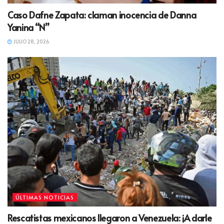
Caso Dafne Zapata: claman inocencia de Danna
Yanina “N”
JULIO 28, 2026
ÚLTIMAS NOTICIAS
Rescatistas mexicanos llegaron a Venezuela: ¡A darle