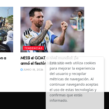
TENDENCIAS
on a
MESSI el GOAT a nivel mundial: ¡Se
armó el fiestón histórico!
Este sitio web utiliza cookies
para mejorar la experiencia
JUNIO 18, 2026
del usuario y recopilar
métricas de navegación. Al
continuar navegando aceptas
el uso de estas tecnologías y
confirmas que estás
informado.