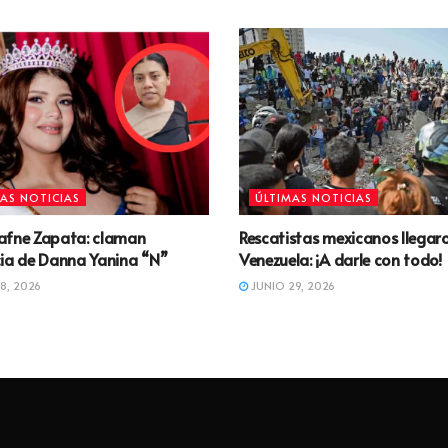
AS NOTICIAS
ÚLTIMAS NOTICIAS
afne Zapata: claman
Rescatistas mexicanos llegar
ia de Danna Yanina “N”
Venezuela: ¡A darle con todo!
8, 2026
JUNIO 29, 2026