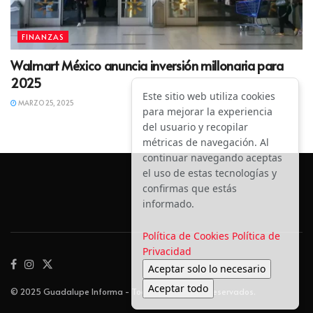
FINANZAS
Walmart México anuncia inversión millonaria para
2025
Este sitio web utiliza cookies
MARZO 25, 2025
para mejorar la experiencia
del usuario y recopilar
métricas de navegación. Al
continuar navegando aceptas
el uso de estas tecnologías y
confirmas que estás
informado.
Política de Cookies
Política de
Privacidad
Aceptar solo lo necesario
Aceptar todo
© 2025 Guadalupe Informa - Todos los derechos reservados.